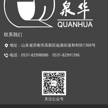
联系我们
地址：山东省济南市高新区临港街道和邻街1366号
电话：0531-82998086 0531-82991396
关注公众号